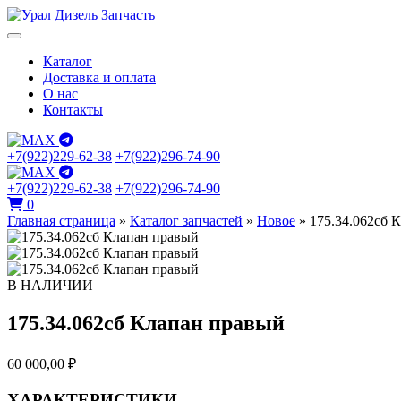
Каталог
Доставка и оплата
О нас
Контакты
+7(922)229-62-38
+7(922)296-74-90
+7(922)229-62-38
+7(922)296-74-90
0
Главная страница
»
Каталог запчастей
»
Новое
»
175.34.062сб 
В НАЛИЧИИ
175.34.062сб Клапан правый
60 000,00
₽
ХАРАКТЕРИСТИКИ