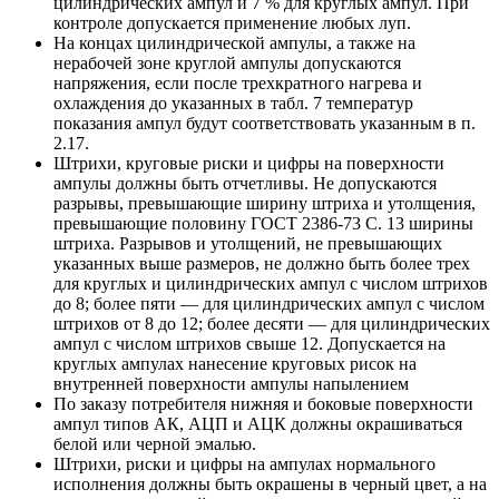
цилиндрических ампул и 7 % для круглых ампул. При
контроле допускается применение любых луп.
На концах цилиндрической ампулы, а также на
нерабочей зоне круглой ампулы допускаются
напряжения, если после трехкратного нагрева и
охлаждения до указанных в табл. 7 температур
показания ампул будут соответствовать указанным в п.
2.17.
Штрихи, круговые риски и цифры на поверхности
ампулы должны быть отчетливы. Не допускаются
разрывы, превышающие ширину штриха и утолщения,
превышающие половину ГОСТ 2386-73 С. 13 ширины
штриха. Разрывов и утолщений, не превышающих
указанных выше размеров, не должно быть более трех
для круглых и цилиндрических ампул с числом штрихов
до 8; более пяти — для цилиндрических ампул с числом
штрихов от 8 до 12; более десяти — для цилиндрических
ампул с числом штрихов свыше 12. Допускается на
круглых ампулах нанесение круговых рисок на
внутренней поверхности ампулы напылением
По заказу потребителя нижняя и боковые поверхности
ампул типов АК, АЦП и АЦК должны окрашиваться
белой или черной эмалью.
Штрихи, риски и цифры на ампулах нормального
исполнения должны быть окрашены в черный цвет, а на