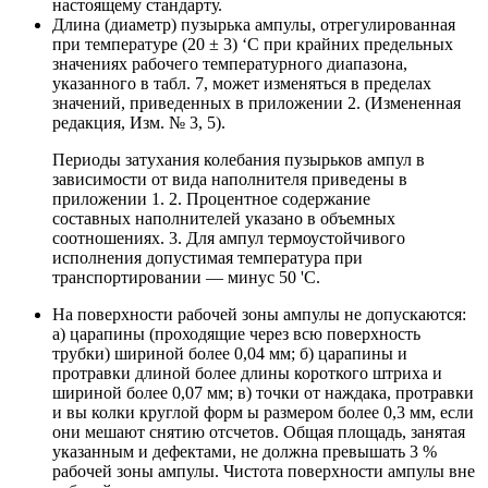
настоящему стандарту.
Длина (диаметр) пузырька ампулы, отрегулированная
при температуре (20 ± 3) ‘С при крайних предельных
значениях рабочего температурного диапазона,
указанного в табл. 7, может изменяться в пределах
значений, приведенных в приложении 2. (Измененная
редакция, Изм. № 3, 5).
Периоды затухания колебания пузырьков ампул в
зависимости от вида наполнителя приведены в
приложении 1. 2. Процентное содержание
составных наполнителей указано в объемных
соотношениях. 3. Для ампул термоустойчивого
исполнения допустимая температура при
транспортировании — минус 50 'С.
На поверхности рабочей зоны ампулы не допускаются:
а) царапины (проходящие через всю поверхность
трубки) шириной более 0,04 мм; б) царапины и
протравки длиной более длины короткого штриха и
шириной более 0,07 мм; в) точки от наждака, протравки
и вы колки круглой форм ы размером более 0,3 мм, если
они мешают снятию отсчетов. Общая площадь, занятая
указанным и дефектами, не должна превышать 3 %
рабочей зоны ампулы. Чистота поверхности ампулы вне