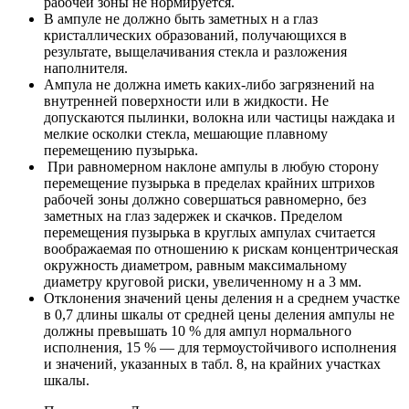
рабочей зоны не нормируется.
В ампуле не должно быть заметных н а глаз
кристаллических образований, получающихся в
результате, выщелачивания стекла и разложения
наполнителя.
Ампула не должна иметь каких-либо загрязнений на
внутренней поверхности или в жидкости. Не
допускаются пылинки, волокна или частицы наждака и
мелкие осколки стекла, мешающие плавному
перемещению пузырька.
При равномерном наклоне ампулы в любую сторону
перемещение пузырька в пределах крайних штрихов
рабочей зоны должно совершаться равномерно, без
заметных на глаз задержек и скачков. Пределом
перемещения пузырька в круглых ампулах считается
воображаемая по отношению к рискам концентрическая
окружность диаметром, равным максимальному
диаметру круговой риски, увеличенному н а 3 мм.
Отклонения значений цены деления н а среднем участке
в 0,7 длины шкалы от средней цены деления ампулы не
должны превышать 10 % для ампул нормального
исполнения, 15 % — для термоустойчивого исполнения
и значений, указанных в табл. 8, на крайних участках
шкалы.