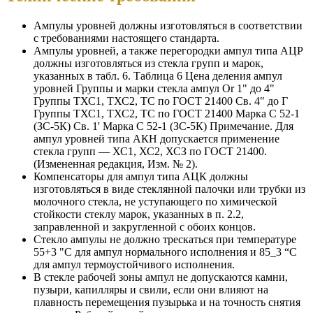
Ампулы уровней должны изготовляться в соответствии
с требованиями настоящего стандарта.
Ампулы уровней, а также перегородки ампул типа АЦР
должны изготовляться из стекла групп и марок,
указанных в табл. 6. Таблица 6 Цена деления ампул
уровней Группы и марки стекла ампул Or 1" до 4"
Группы ТХС1, ТХС2, ТС по ГОСТ 21400 Св. 4" до Г
Группы ТХС1, ТХС2, ТС по ГОСТ 21400 Марка С 52-1
(ЗС-5К) Св. 1' Марка С 52-1 (ЗС-5К) Примечание. Для
ампул уровней типа АКН допускается применение
стекла групп — ХС1, ХС2, ХСЗ по ГОСТ 21400.
(Измененная редакция, Изм. № 2).
Компенсаторы для ампул типа АЦК должны
изготовляться в виде стеклянной палочки или трубки из
молочного стекла, не уступающего по химической
стойкости стеклу марок, указанных в п. 2.2,
заправленной и закругленной с обоих концов.
Стекло ампулы не должно трескаться при температуре
55+3 "С для ампул нормального исполнения и 85_3 “С
для ампул термоустойчивого исполнения.
В стекле рабочей зоны ампул не допускаются камни,
пузыри, капилляры и свили, если они влияют на
плавность перемещения пузырька и на точность снятия