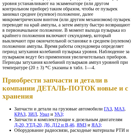
уровня устанавливают на экзаменаторе (или другом
контрольном приборе) таким образом, чтобы ее пузырек
занимал среднее (нулевое) положение, далее
микрометрическим винтом (или другим механизмом) пузырек
переводят на край ампулы, а затем ампулу быстро возвращают
в первоначальное положение. В момент выхода пузырька из
крайнего положения включают секундомер, который
выключают при окончательной остановке в среднем (нулевом)
положении ампулы. Время работы секундомера определяет
период затухания колебаний пузырька уровня. Наблюдение за
пузырьком ведут без применения увеличительных приборов.
Периоды затухания колебаний пузырьков ампул уровней при
температуре (20 ± 3) *С указаны в табл. 1—4.
Приобрести запчасти и детали в
компании ДЕТАЛЬ-ПОТОК новые и с
хранения
Запчасти и детали на грузовые автомобили
ГАЗ
,
МАЗ
,
КРАЗ
,
ЗИЛ
,
Урал
и
УАЗ;
Запчасти и комплектующие к дизельным двигателям
Д-20, УТД-20,
Д6, Д12 и В,46,
ЯМЗ
и
ЯАЗ;
Оборудование радиосвязи, расходные материалы РТИ и