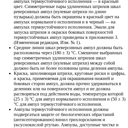
ампулах термоустойчивого исполнения — в красный
цвет. Симметричные пары удлиненных штрихов шкал
реверсивных ампул (нулевые штрихи по длине
пузырька) должны быть окрашены в красный цвет на
ампулах нормального исполнения и в черный — на
ампулах термоустойчивого исполнения. Эмали для
запуска штрихов и окраски боковых поверхностей
термоустойчивых ампул приведены в приложении 3.
(Измененная редакция, Изм. № 1).
Средние линии шкал реверсивных ампул должны быть
расположены через (180 ± 3) °С. Смешение выбранных
пар симметричных удлиненных штрихов шкал
реверсивных ампул (нулевые штрихи) между собой
должно быть не более половины цены деления ампулы.
Краска, заполняющая штрихи, круговые риски и цифры,
и краска, применяемая для окрашивания нижней и
боковых сторон ампул, должна прочно удерживаться в
делениях или на поверхности ампул и не должна
растворяться под действием воды, температура которой
(25 ± 3) °С для ампул нормального исполнения и (50 ± 3)
°С для ампул термоустойчивого исполнения.
Ампулы термоустойчивого исполнения должны
подвергаться защите от биологических обрастаний
(антисептированию) винил трихлорсиланом и
уксуснокислой ртутью. Ампулы, доступные чистке и