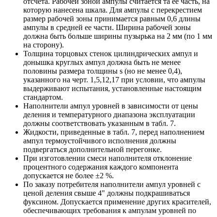
отсчета. Рабочей зоной ампулы считается та ее часть, на
которую нанесена шкала. Для ампулы с перекрестием
размер рабочей зоны принимается равным 0,6 длины
ампулы в средней ее части. Ширина рабочей зоны
должна быть больше ширины пузырька на 2 мм (по 1 мм
на сторону).
Толщина торцовых стенок цилиндрических ампул и
донышка круглых ампул должна быть не менее
половины размера толщины s (но не менее 0,4),
указанного на черт. 1,5,12,17 при условии, что ампулы
выдерживают испытания, установленные настоящим
стандартом.
Наполнители ампул уровней в зависимости от цены
деления и температурного диапазона эксплуатации
должны соответствовать указанным в табл. 7.
Жидкости, приведенные в табл. 7, перед наполнением
ампул термоустойчивого исполнения должны
подвергаться дополнительной перегонке.
При изготовлении смеси наполнителя отклонение
процентного содержания каждого компонента
допускается не более ±2 %.
По заказу потребителя наполнители ампул уровней с
ценой деления свыше 4" должны подкрашиваться
фуксином. Допускается применение других красителей,
обеспечивающих требования к ампулам уровней по