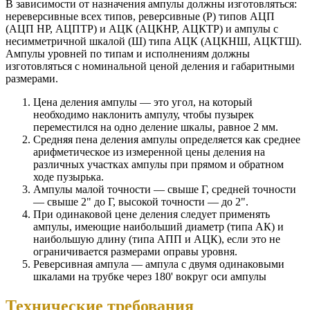
В зависимости от назначения ампулы должны изготовляться:
нереверсивные всех типов, реверсивные (Р) типов АЦП
(АЦП HP, АЦПТР) и АЦК (АЦКНР, АЦКТР) и ампулы с
несимметричной шкалой (Ш) типа АЦК (АЦКНШ, АЦКТШ).
Ампулы уровней по типам и исполнениям должны
изготовляться с номинальной ценой деления и габаритными
размерами.
Цена деления ампулы — это угол, на который
необходимо наклонить ампулу, чтобы пузырек
переместился на одно деление шкалы, равное 2 мм.
Средняя пена деления ампулы определяется как среднее
арифметическое из измеренной цены деления на
различных участках ампулы при прямом и обратном
ходе пузырька.
Ампулы малой точности — свыше Г, средней точности
— свыше 2" до Г, высокой точности — до 2".
При одинаковой цене деления следует применять
ампулы, имеющие наибольший диаметр (типа АК) и
наибольшую длину (типа АПП и АЦК), если это не
ограничивается размерами оправы уровня.
Реверсивная ампула — ампула с двумя одинаковыми
шкалами на трубке через 180' вокруг оси ампулы
Технические требования