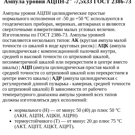
Ампула уровня АЦПН-2" -7,5х33 ГОСТ 2386-73
Ампулы уровня АЦПН цилиндрические простые
нормального исполнения от -50 до +50
°
С используются в
геодезических приборах, мерниках, автокранах и являются
сверхточными измерителями малых угловых величин.
Изготовлены по ГОСТ 2386-73. Ампулы уровней
поставляются нескольких типов:
АК
(круглая ампула малой
точности со шкалой в виде круговых рисок) |
АЦК
(ампула
цилиндрическая с компенсационной палочкой внутри,
средней и высокой точности со штриховой шкалой,
несимметричной шкалой или перекрестием в центре вместо
шкалы) |
АЦП
(ампула цилиндрическая простая малой и
средней точности со штриховой шкалой или перекрестием в
центре вместо шкалы) |
АДР
(ампула цилиндрическая с
регулируемой длиной пузырька - камерная, средней точности
со штриховой шкалой) В зависимости от рабочего
температурного диапазона ампулы уровней всех типов
должны изготовляться двух исполнений:
нормального (Н) — от минус 50 (40) до плюс 50 °С
(АКН, АЦПН, АЦКН, АЦРН)
термоустойчивого (Т) — от минус 20 до плюс 75 °С
(АКТ, АЦПТ, АЦКТ, АЦРТ).