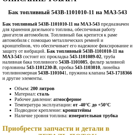
Бак топливный 543В-1101010-11 на МАЗ-543
Бак топливный 543В-1101010-11 на МАЗ-543
предназначен
для хранения дизельного топлива, обеспечивая работу
двигателя автомобиля. Топливный бак крепится к раме
автомобиля с помощью металлических ремней и
кронштейнов, что обеспечивает его надежное фиксирование и
защиту от вибраций.
Бак топливный 543В-1101010-11 на
МАЗ-543
состоит из: прокладка
543-1101089-02
, труба
наливная бака топливного
543В-1101085
, фильтр заливной
горловины
543-1101230-В
, пробка
543-1103010
, линейка
топливномерная
543В-110104
1, пружина клапана
543-1718366
и другие элементы.
Объем:
200 литров
Материал:
сталь
Рабочее давление:
атмосферное
Температура эксплуатации:
от -40°C до +50°C
Подводное крепление:
кронштейны
Наличие уровня топлива:
измерительная трубка
Приобрести запчасти и детали в