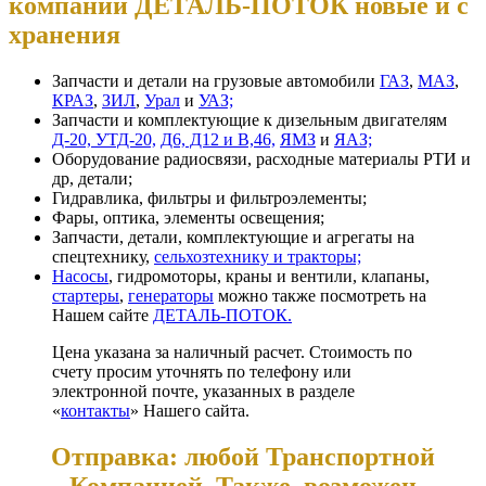
компании ДЕТАЛЬ-ПОТОК новые и с
хранения
Запчасти и детали на грузовые автомобили
ГАЗ
,
МАЗ
,
КРАЗ
,
ЗИЛ
,
Урал
и
УАЗ;
Запчасти и комплектующие к дизельным двигателям
Д-20, УТД-20,
Д6, Д12 и В,46,
ЯМЗ
и
ЯАЗ;
Оборудование радиосвязи, расходные материалы РТИ и
др, детали;
Гидравлика, фильтры и фильтроэлементы;
Фары, оптика, элементы освещения;
Запчасти, детали, комплектующие и агрегаты на
спецтехнику,
сельхозтехнику и тракторы;
Насосы
, гидромоторы, краны и вентили, клапаны,
стартеры
,
генераторы
можно также посмотреть на
Нашем сайте
ДЕТАЛЬ-ПОТОК.
Цена указана за наличный расчет. Стоимость по
счету просим уточнять по телефону или
электронной почте, указанных в разделе
«
контакты
» Нашего сайта.
Отправка: любой Транспортной
Компанией. Также, возможен