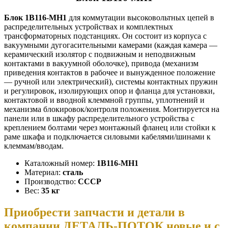
Блок 1В116-МН1
для коммутации высоковольтных цепей в
распределительных устройствах и комплектных
трансформаторных подстанциях. Он состоит из корпуса с
вакуумными дугогасительными камерами (каждая камера —
керамический изолятор с подвижным и неподвижным
контактами в вакуумной оболочке), привода (механизм
приведения контактов в рабочее и вынужденное положение
— ручной или электрический), системы контактных пружин
и регулировок, изолирующих опор и фланца для установки,
контактовой и вводной клеммной группы, уплотнений и
механизма блокировок/контроля положения. Монтируется на
панели или в шкафу распределительного устройства с
креплением болтами через монтажный фланец или стойки к
раме шкафа и подключается силовыми кабелями/шинами к
клеммам/вводам.
Каталожный номер:
1В116-МН1
Материал:
сталь
Производство:
СССР
Вес:
35 кг
П
риобрести запчасти и детали в
компании ДЕТАЛЬ-ПОТОК новые и с