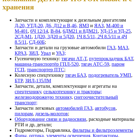
хранения
Запчасти и комплектующие к дизельным двигателям
Д-20, УТД-20,
Д6, Д12 и В,46,
ЯМЗ
и
ЯАЗ
,
М-400 и
М-401
,
6Ч 12/14
,
В-84
,
6ДМ21 и 8ДМ21
,
УД-15 и УД-25
,
2СД-М1
,
1Д20, 3Д20 и 5Д20
,
1Ч 8.5/11, 2Ч 8.5/11 и 4Ч
8.5/11
,
СД-60Б
;
Запчасти и детали на грузовые автомобили
ГАЗ
,
МАЗ
,
КРАЗ
,
ЗИЛ
,
Урал
и
УАЗ;
Гусеничную технику:
тягачи АТ-Т
,
путепрокладчик БАТ
,
машина-транспортёр ГПЛ-520
,
тягач АТС-59
,
паром
ГСП
,
транспортер ПТС
;
Колесную спецтехнику
тягач БАЗ
,
подогреватель УМП
,
БТР
,
ЗИЛ-135ЛМ
Запчасти, детали, комплектующие и агрегаты на
спецтехнику
,
сельхозтехнику и тракторы;
железнодорожную технику
,
снегоочистительный
транспорт;
Запчасти легковых
автомобилей ГАЗ
,
автобусов
,
пилорам
,
дизель-молотов
;
Оборудование связи и радиосвязи
, расходные материалы
РТИ и др, детали;
Гидромоторы, Гидравлика,
фильтры и фильтроэлементы
Фары, оптика, элементы освещения
,
Контакторы
,