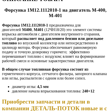
Форсунка 1М12.1112010-1 на двигатель М-400,
М-401
Форсунка 1М12.1112010-1
предназначена для
двигателей
М400
,
М401
(12ЧН18/20) это элемент системы
впрыска автомобиля с двигателем внутреннего сгорания,
который
распыляет под давлением бензин или дизельное
топливо
во впускной коллектор или непосредственно в
цилиндр мотора. Форсунка обеспечивает равномерную
подачу и точную дозировку горючего; эффективно
перемешивает топливо с воздухом; влияет на формирование
рабочей смеси и основные характеристики двигателя.
В общем случае топливная форсунка состоит из
герметичного корпуса, сетчатого фильтра, запорного клапана
или иглы, распылителя с одним или более сопел.
диаметр иглы:
4,5 мм
давление начала впрыскивания топлива:
240+12
Приобрести запчасти и детали в
компании ДЕТАЛЬ-ПОТОК новые и с