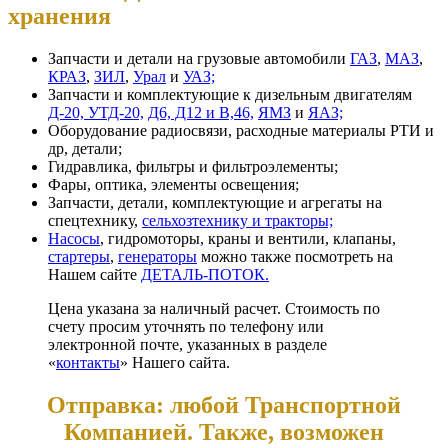
хранения
Запчасти и детали на грузовые автомобили
ГАЗ
,
МАЗ
,
КРАЗ
,
ЗИЛ
,
Урал
и
УАЗ;
Запчасти и комплектующие к дизельным двигателям
Д-20, УТД-20,
Д6, Д12 и В,46,
ЯМЗ
и
ЯАЗ;
Оборудование радиосвязи, расходные материалы РТИ и
др, детали;
Гидравлика, фильтры и фильтроэлементы;
Фары, оптика, элементы освещения;
Запчасти, детали, комплектующие и агрегаты на
спецтехнику,
сельхозтехнику и тракторы;
Насосы
, гидромоторы, краны и вентили, клапаны,
стартеры
,
генераторы
можно также посмотреть на
Нашем сайте
ДЕТАЛЬ-ПОТОК.
Цена указана за наличный расчет. Стоимость по
счету просим уточнять по телефону или
электронной почте, указанных в разделе
«
контакты
» Нашего сайта.
Отправка: любой Транспортной
Компанией. Также, возможен