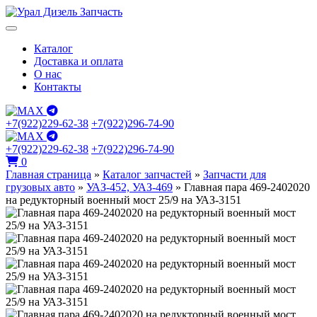
Каталог
Доставка и оплата
О нас
Контакты
+7(922)229-62-38
+7(922)296-74-90
+7(922)229-62-38
+7(922)296-74-90
0
Главная страница
»
Каталог запчастей
»
Запчасти для
грузовых авто
»
УАЗ-452, УАЗ-469
»
Главная пара 469-2402020
на редукторный военный мост 25/9 на УАЗ-3151