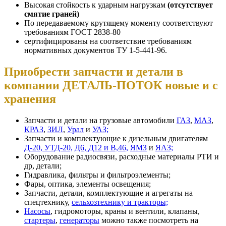
Высокая стойкость к ударным нагрузкам
(отсутствует
смятие граней)
По передаваемому крутящему моменту соответствуют
требованиям ГОСТ 2838-80
сертифицированы на соответствие требованиям
нормативных документов ТУ 1-5-441-96.
Приобрести запчасти и детали в
компании ДЕТАЛЬ-ПОТОК новые и с
хранения
Запчасти и детали на грузовые автомобили
ГАЗ
,
МАЗ
,
КРАЗ
,
ЗИЛ
,
Урал
и
УАЗ;
Запчасти и комплектующие к дизельным двигателям
Д-20, УТД-20,
Д6, Д12 и В,46,
ЯМЗ
и
ЯАЗ;
Оборудование радиосвязи, расходные материалы РТИ и
др, детали;
Гидравлика, фильтры и фильтроэлементы;
Фары, оптика, элементы освещения;
Запчасти, детали, комплектующие и агрегаты на
спецтехнику,
сельхозтехнику и тракторы;
Насосы
, гидромоторы, краны и вентили, клапаны,
стартеры
,
генераторы
можно также посмотреть на