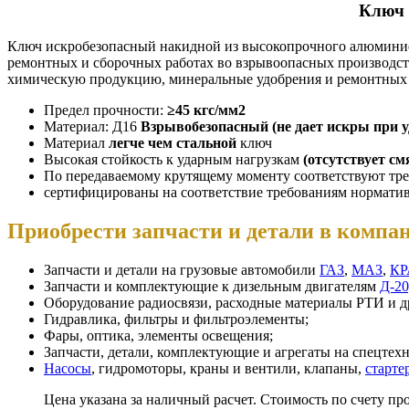
Ключ 
Ключ искробезопасный накидной из высокопрочного алюминиев
ремонтных и сборочных работах во взрывоопасных производст
химическую продукцию, минеральные удобрения и ремонтных
Предел прочности:
≥45 кгс/мм2
Материал: Д16
Взрывобезопасный (не дает искры при у
Материал
легче чем стальной
ключ
Высокая стойкость к ударным нагрузкам
(отсутствует см
По передаваемому крутящему моменту соответствуют тр
сертифицированы на соответствие требованиям норматив
Приобрести запчасти и детали в ком
Запчасти и детали на грузовые автомобили
ГАЗ
,
МАЗ
,
КР
Запчасти и комплектующие к дизельным двигателям
Д-20
Оборудование радиосвязи, расходные материалы РТИ и др
Гидравлика, фильтры и фильтроэлементы;
Фары, оптика, элементы освещения;
Запчасти, детали, комплектующие и агрегаты на спецтех
Насосы
, гидромоторы, краны и вентили, клапаны,
старте
Цена указана за наличный расчет. Стоимость по счету пр