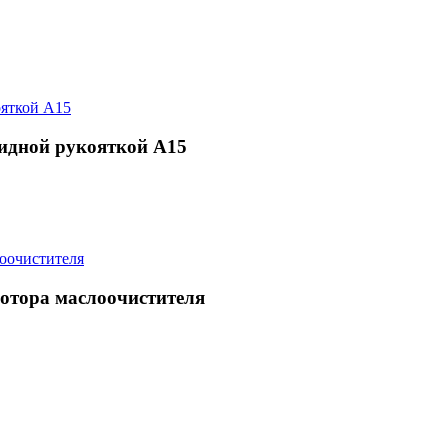
видной рукояткой А15
ротора маслоочистителя