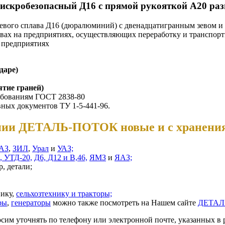
искробезопасный Д16 с прямой рукояткой А20 раз
ого сплава Д16 (дюралюминий) с двенадцатигранным зевом и п
вах на предприятиях, осуществляющих переработку и транспор
 предприятиях
даре)
ятие граней)
ебованиям ГОСТ 2838-80
ных документов ТУ 1-5-441-96.
пании ДЕТАЛЬ-ПОТОК новые и с хранени
АЗ
,
ЗИЛ
,
Урал
и
УАЗ;
, УТД-20,
Д6, Д12 и В,46,
ЯМЗ
и
ЯАЗ;
, детали;
нику,
сельхозтехнику и тракторы;
ры
,
генераторы
можно также посмотреть на Нашем сайте
ДЕТАЛ
осим уточнять по телефону или электронной почте, указанных в 