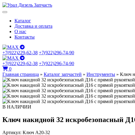
Каталог
Доставка и оплата
О нас
Контакты
+7(922)229-62-38
+7(922)296-74-90
+7(922)229-62-38
+7(922)296-74-90
0
Главная страница
»
Каталог запчастей
»
Инструменты
»
Ключ н
В НАЛИЧИИ
Ключ накидной 32 искробезопасный Д1
Артикул:
Ключ А20-32