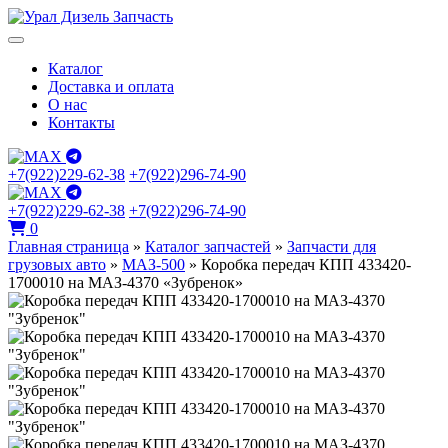
Каталог
Доставка и оплата
О нас
Контакты
+7(922)229-62-38
+7(922)296-74-90
+7(922)229-62-38
+7(922)296-74-90
0
Главная страница
»
Каталог запчастей
»
Запчасти для
грузовых авто
»
МАЗ-500
»
Коробка передач КПП 433420-
1700010 на МАЗ-4370 «Зубренок»