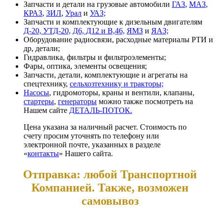
Запчасти и детали на грузовые автомобили
ГАЗ
,
МАЗ
,
КРАЗ
,
ЗИЛ
,
Урал
и
УАЗ;
Запчасти и комплектующие к дизельным двигателям
Д-20, УТД-20,
Д6, Д12 и В,46,
ЯМЗ
и
ЯАЗ;
Оборудование радиосвязи, расходные материалы РТИ и
др, детали;
Гидравлика, фильтры и фильтроэлементы;
Фары, оптика, элементы освещения;
Запчасти, детали, комплектующие и агрегаты на
спецтехнику,
сельхозтехнику и тракторы;
Насосы
, гидромоторы, краны и вентили, клапаны,
стартеры
,
генераторы
можно также посмотреть на
Нашем сайте
ДЕТАЛЬ-ПОТОК.
Цена указана за наличный расчет. Стоимость по
счету просим уточнять по телефону или
электронной почте, указанных в разделе
«
контакты
» Нашего сайта.
Отправка: любой Транспортной
Компанией. Также, возможен
самовывоз