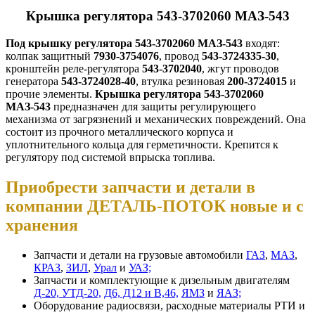
Крышка регулятора 543-3702060 МАЗ-543
Под крышку регулятора 543-3702060 МАЗ-543
входят:
колпак защитный
7930-3754076
, провод
543-3724335-30
,
кронштейн реле-регулятора
543-3702040
, жгут проводов
генератора
543-3724028-40
, втулка резиновая
200-3724015
и
прочие элементы.
Крышка регулятора 543-3702060
МАЗ-543
предназначен для защиты регулирующего
механизма от загрязнений и механических повреждений. Она
состоит из прочного металлического корпуса и
уплотнительного кольца для герметичности. Крепится к
регулятору под системой впрыска топлива.
Приобрести запчасти и детали в
компании ДЕТАЛЬ-ПОТОК новые и с
хранения
Запчасти и детали на грузовые автомобили
ГАЗ
,
МАЗ
,
КРАЗ
,
ЗИЛ
,
Урал
и
УАЗ;
Запчасти и комплектующие к дизельным двигателям
Д-20, УТД-20,
Д6, Д12 и В,46,
ЯМЗ
и
ЯАЗ;
Оборудование радиосвязи, расходные материалы РТИ и