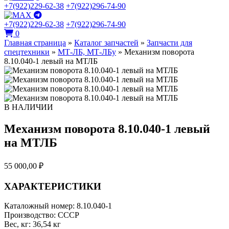
+7(922)229-62-38
+7(922)296-74-90
+7(922)229-62-38
+7(922)296-74-90
0
Главная страница
»
Каталог запчастей
»
Запчасти для
спецтехники
»
МТ-ЛБ, МТ-ЛБу
»
Механизм поворота
8.10.040-1 левый на МТЛБ
В НАЛИЧИИ
Механизм поворота 8.10.040-1 левый
на МТЛБ
55 000,00
₽
ХАРАКТЕРИСТИКИ
Каталожный номер:
8.10.040-1
Производство:
СССР
Вес, кг:
36,54 кг