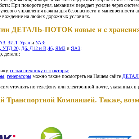
бота: При повороте руля, механизм передает усилие через систем
 рулевого управления важны для безопасности и маневренности 
е вождение на любых дорожных условиях.
пании ДЕТАЛЬ-ПОТОК новые и с хранени
АЗ
,
ЗИЛ
,
Урал
и
УАЗ;
, УТД-20,
Д6, Д12 и В,46,
ЯМЗ
и
ЯАЗ;
, детали;
нику,
сельхозтехнику и тракторы;
ры
,
генераторы
можно также посмотреть на Нашем сайте
ДЕТАЛ
осим уточнять по телефону или электронной почте, указанных в 
й Транспортной Компанией. Также, воз