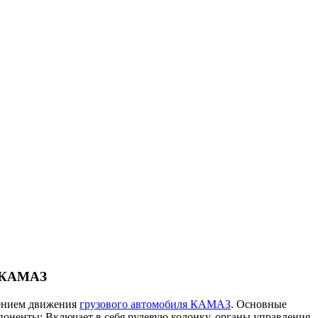
а КАМАЗ
лением движения
грузового автомобиля КАМАЗ
. Основные
мпоненты: Включает в себя рулевую колонку, органы управления