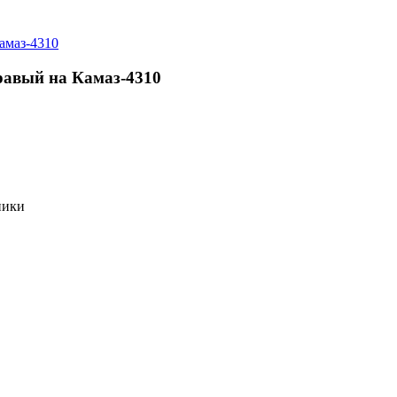
равый на Камаз-4310
ники