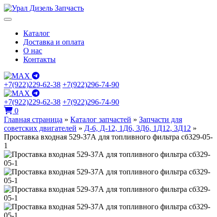
Каталог
Доставка и оплата
О нас
Контакты
+7(922)229-62-38
+7(922)296-74-90
+7(922)229-62-38
+7(922)296-74-90
0
Главная страница
»
Каталог запчастей
»
Запчасти для
советских двигателей
»
Д-6, Д-12, 1Д6, 3Д6, 1Д12, 3Д12
»
Проставка входная 529-37А для топливного фильтра сб329-05-
1