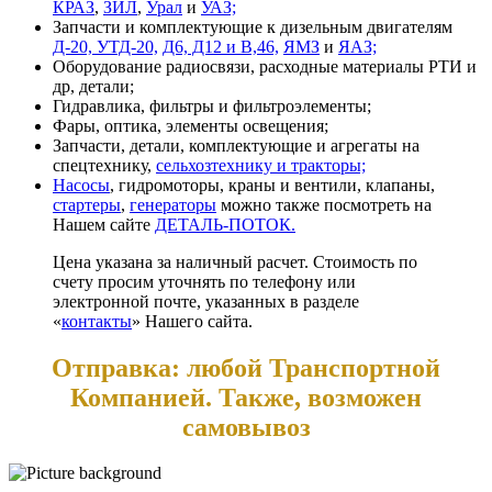
КРАЗ
,
ЗИЛ
,
Урал
и
УАЗ;
Запчасти и комплектующие к дизельным двигателям
Д-20, УТД-20,
Д6, Д12 и В,46,
ЯМЗ
и
ЯАЗ;
Оборудование радиосвязи, расходные материалы РТИ и
др, детали;
Гидравлика, фильтры и фильтроэлементы;
Фары, оптика, элементы освещения;
Запчасти, детали, комплектующие и агрегаты на
спецтехнику,
сельхозтехнику и тракторы;
Насосы
, гидромоторы, краны и вентили, клапаны,
стартеры
,
генераторы
можно также посмотреть на
Нашем сайте
ДЕТАЛЬ-ПОТОК.
Цена указана за наличный расчет. Стоимость по
счету просим уточнять по телефону или
электронной почте, указанных в разделе
«
контакты
» Нашего сайта.
Отправка: любой Транспортной
Компанией. Также, возможен
самовывоз