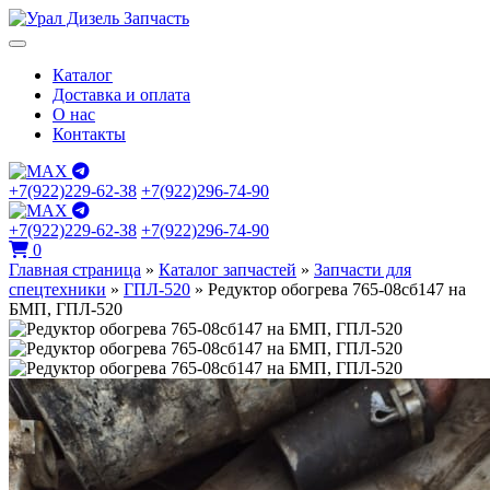
Каталог
Доставка и оплата
О нас
Контакты
+7(922)229-62-38
+7(922)296-74-90
+7(922)229-62-38
+7(922)296-74-90
0
Главная страница
»
Каталог запчастей
»
Запчасти для
спецтехники
»
ГПЛ-520
»
Редуктор обогрева 765-08сб147 на
БМП, ГПЛ-520