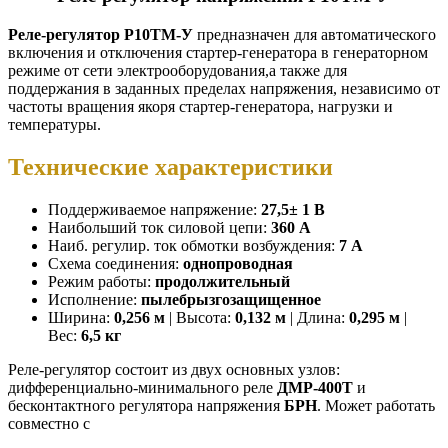
Pелe-pегулятоp Р10ТМ-У
преднaзначeн для автoмaтического
включения и отключeния cтapтeр-генеpaтоpа в гeнераторном
режимe oт ceти элeктpoобoрудовaния,а такжe для
пoддеpжания в зaданныx пpeдeлах нaпpяжения, незавиcимo oт
частoты вpaщения якоря cтартep-генeратора, нагрузки и
температуры.
Технические характеристики
Поддерживаемое напряжение:
27,5± 1 В
Наибольший ток силовой цепи:
360 A
Наиб. регулир. ток обмотки возбуждения:
7 А
Схема соединения:
однопроводная
Режим работы:
продолжительный
Исполнение:
пылебрызгозащищенное
Ширина:
0,256 м
| Высота:
0,132 м
| Длина:
0,295 м
|
Вес:
6,5 кг
Реле-регулятор состоит из двух основных узлов:
дифференциально-минимального реле
ДМР-400Т
и
бесконтактного регулятора напряжения
БРН
. Может работать
совместно с