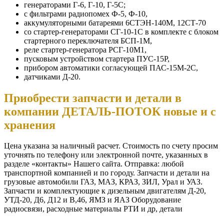
генераторами Г-6, Г-10, Г-5С;
с фильтрами радиопомех Ф-5, Ф-10,
аккумуляторными батареями 6СТЭН-140М, 12СТ-70
со стартер-генераторами СГ-10-1С в комплекте с блоком
стартерного переключателя БСП-1М,
реле стартер-генератора РСГ-10М1,
пусковым устройством стартера ПУС-15Р,
прибором автоматики согласующей ПАС-15М-2С,
датчиками Д-20.
Приобрести запчасти и детали в
компании ДЕТАЛЬ-ПОТОК новые и с
хранения
Цена указана за наличный расчет. Стоимость по счету просим
уточнять по телефону или электронной почте, указанных в
разделе «контакты» Нашего сайта. Отправка: любой
транспортной компанией и по городу. Запчасти и детали на
грузовые автомобили ГАЗ, МАЗ, КРАЗ, ЗИЛ, Урал и УАЗ.
Запчасти и комплектующие к дизельным двигателям Д-20,
УТД-20, Д6, Д12 и В,46, ЯМЗ и ЯАЗ Оборудование
радиосвязи, расходные материалы РТИ и др, детали