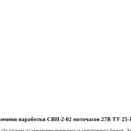
ремени наработки СВН-2-02 моточасов 27В ТУ 25-1
 Он состоит из электромеханического и электронного блоков. Э