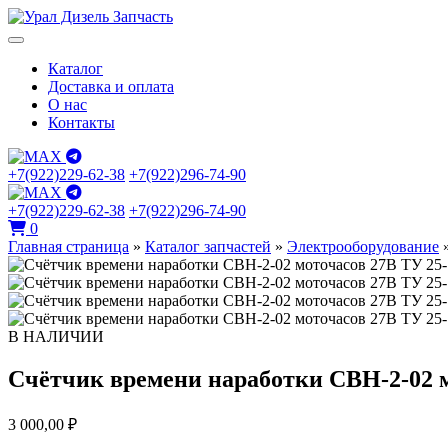
Каталог
Доставка и оплата
О нас
Контакты
+7(922)229-62-38
+7(922)296-74-90
+7(922)229-62-38
+7(922)296-74-90
0
Главная страница
»
Каталог запчастей
»
Электрооборудование
В НАЛИЧИИ
Счётчик времени наработки СВН-2-02 м
3 000,00
₽