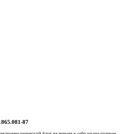
865.081-87
лектромеханический блок включает в себя индикаторное