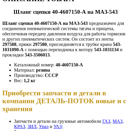
Шланг сцепки 40-4607150-А на МАЗ-543
Шланг сцепки 40-4607150-А на МАЗ-543
предназначен для
соединения пневматической системы тягача и прицепа,
обеспечивая передачу давления воздуха для работы тормозов
и других пневматических систем. Он состоит из ленты
297588
, пряжи
297580
, присоединяется к трубке крана
543-
1031090-А
с помощью переходника к мотору
543-1031134
и
прокладки
543-3506013
.
Каталожный номер:
40-4607150-А
Материал:
резина
Производство:
СССР
Вес:
1,2 кг
Приобрести запчасти и детали в
компании ДЕТАЛЬ-ПОТОК новые и с
хранения
Запчасти и детали на грузовые автомобили
ГАЗ
,
МАЗ
,
КРАЗ
,
ЗИЛ
,
Урал
и
УАЗ;