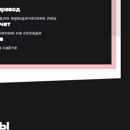
еревод
 для юридических лиц
чет
чении на складе
а
а сайте
РЫ