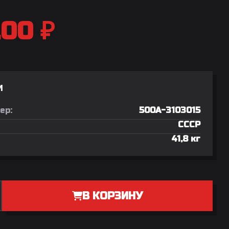
,00
₽
И
ер:
500А-3103015
СССР
41,8 кг
В КОРЗИНУ