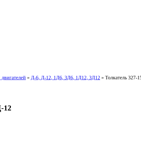
х двигателей
»
Д-6, Д-12, 1Д6, 3Д6, 1Д12, 3Д12
»
Толкатель 327-1
Д-12