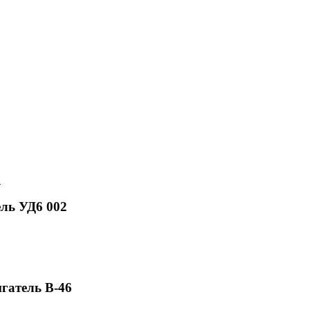
ель УД6 002
игатель В-46