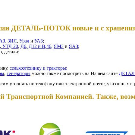
пании ДЕТАЛЬ-ПОТОК новые и с хранени
АЗ
,
ЗИЛ
,
Урал
и
УАЗ;
, УТД-20,
Д6, Д12 и В,46,
ЯМЗ
и
ЯАЗ;
, детали;
нику,
сельхозтехнику и тракторы;
ры
,
генераторы
можно также посмотреть на Нашем сайте
ДЕТАЛ
осим уточнять по телефону или электронной почте, указанных в 
й Транспортной Компанией. Также, воз