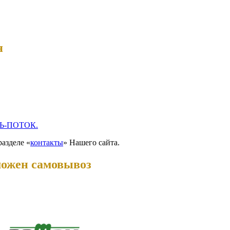
я
Ь-ПОТОК.
разделе «
контакты
» Нашего сайта.
можен самовывоз