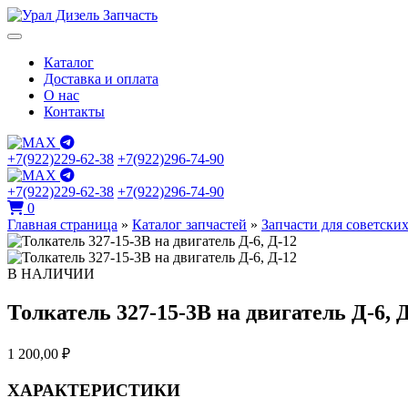
Каталог
Доставка и оплата
О нас
Контакты
+7(922)229-62-38
+7(922)296-74-90
+7(922)229-62-38
+7(922)296-74-90
0
Главная страница
»
Каталог запчастей
»
Запчасти для советски
В НАЛИЧИИ
Толкатель 327-15-3В на двигатель Д-6, 
1 200,00
₽
ХАРАКТЕРИСТИКИ