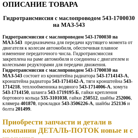
ОПИСАНИЕ ТОВАРА
Гидротрансмиссия с маслопроводом 543-1700030
на МАЗ-543
Гидротрансмиссия с маслопроводом 543-1700030 на
МАЗ-543
предназначена для передачи крутящего момента от
двигателя к колесам автомобиля, обеспечивая плавное
изменение передаточного числа. Гидротрансмиссия
закреплена на раме автомобиля и соединена с двигателем и
колесными редукторами для передачи движения.
Гидротрансмиссия с маслопроводом 543-1700030 на
МАЗ-543
состоит из кронштейна радиатора
543-1714143-А
,
кронштейна радиатора
543-1714142-А
, тяги кронштейна
543-
1714218
, теплообменника водяного
543-1714006-А
, хомута
543-1714150
, шланга
543-1719195-Б
, гайки крепления
бортового кольца
535-3101038
, гайки
250512
, шайбы
252006
,
клямера
401870
, прокладки
543-3506226-А
, шайбы
252136
и
болта
201499
.
Приобрести запчасти и детали в
компании ДЕТАЛЬ-ПОТОК новые и с