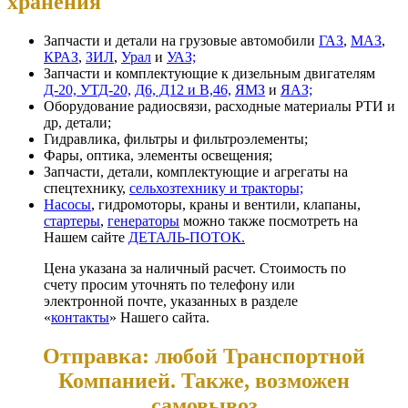
хранения
Запчасти и детали на грузовые автомобили
ГАЗ
,
МАЗ
,
КРАЗ
,
ЗИЛ
,
Урал
и
УАЗ;
Запчасти и комплектующие к дизельным двигателям
Д-20, УТД-20,
Д6, Д12 и В,46,
ЯМЗ
и
ЯАЗ;
Оборудование радиосвязи, расходные материалы РТИ и
др, детали;
Гидравлика, фильтры и фильтроэлементы;
Фары, оптика, элементы освещения;
Запчасти, детали, комплектующие и агрегаты на
спецтехнику,
сельхозтехнику и тракторы;
Насосы
, гидромоторы, краны и вентили, клапаны,
стартеры
,
генераторы
можно также посмотреть на
Нашем сайте
ДЕТАЛЬ-ПОТОК.
Цена указана за наличный расчет. Стоимость по
счету просим уточнять по телефону или
электронной почте, указанных в разделе
«
контакты
» Нашего сайта.
Отправка: любой Транспортной
Компанией. Также, возможен
самовывоз